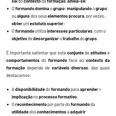
sai
do
contexto
da
formação
,
alheia-se
;
O
formando
domina
o
grupo
:
manipulando
o
grupo
ou
alguns
dos seus
elementos
procura
, por vezes,
obter
um
estatuto superior
;
O
formando
utiliza
interesses
particulares
, com o
objetivo
de
desorganizar
o
trabalho
do
grupo
.
É importante salientar que este
conjunto
de
atitudes
e
comportamentos
do
formando
face ao
contexto da
formação
depende de
variáveis
diversas
, das quais
destacamos:
A
disponibilidade
do
formando
para
aprender
=
implicação
no
processo
formativo
.
O
reconhecimento
por parte do
formando
da
utilidade
dos
conhecimentos
a
adquirir