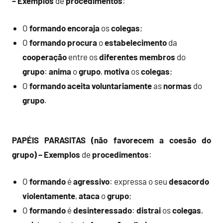
– Exemplos
de
procedimentos
:
O
formando
encoraja
os
colegas
;
O
formando
procura
o
estabelecimento
da
cooperação
entre os
diferentes
membros
do
grupo
:
anima
o
grupo
,
motiva
os
colegas
;
O
formando
aceita
voluntariamente
as
normas
do
grupo
.
PAPÉIS PARASITAS (não favorecem a coesão do
grupo) – Exemplos
de
procedimentos
:
O
formando
é
agressivo
: expressa o seu
desacordo
violentamente
,
ataca
o
grupo
;
O
formando
é
desinteressado
:
distrai
os
colegas
,