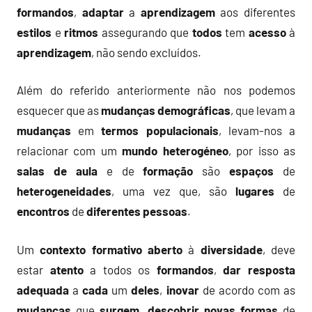
formandos
,
adaptar
a
aprendizagem
aos diferentes
estilos
e
ritmos
assegurando que
todos
tem
acesso
à
aprendizagem
, não sendo excluídos.
Além do referido anteriormente não nos podemos
esquecer que as
mudanças
demográficas
, que levam a
mudanças
em
termos
populacionais
, levam-nos a
relacionar com um
mundo
heterogéneo
, por isso as
salas de aula
e de
formação
são
espaços
de
heterogeneidades
, uma vez que, são
lugares
de
encontros
de
diferentes
pessoas
.
Um
contexto formativo
aberto
à
diversidade
, deve
estar
atento
a todos os
formandos
,
dar
resposta
adequada
a
cada
um
deles
,
inovar
de acordo com as
mudanças
que
surgem
,
descobrir
novas
formas
de