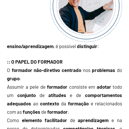
ensino/aprendizagem
, é possível
distinguir
:
:: O PAPEL DO FORMADOR
O
formador não-diretivo
centrado
nos
problemas
do
grupo
.
Assumir a pele de
formador
consiste em
adotar
todo
um
conjunto
de
atitudes
e de
comportamentos
adequados
ao
contexto
da
formação
e relacionados
com as
funções
de
formador
.
Como
elemento
facilitador
de
aprendizagem
e na
posse de determinadas
competências
técnicas
, o