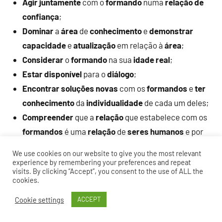
Agir
juntamente
com o
formando
numa
relação de
confiança
;
Dominar
a
área
de
conhecimento
e
demonstrar
capacidade
e
atualização
em relação à
área
;
Considerar
o
formando
na sua
idade
real
;
Estar
disponível
para o
diálogo
;
Encontrar
soluções
novas
com os
formandos
e
ter
conhecimento
da
individualidade
de cada um deles;
Compreender
que a
relação
que estabelece com os
formandos
é uma
relação
de
seres
humanos
e por
isso é uma
relação
de
subjetividade
e
We use cookies on our website to give you the most relevant
individualidade
;
experience by remembering your preferences and repeat
visits. By clicking “Accept”, you consent to the use of ALL the
Adequar
a
comunicação
ao que está a
ensinar
e ao
cookies.
formando
.
Cookie settings
ACCEPT
Neste sentido, verificamos que o
formador
é um