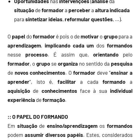
Oportunidades
nas
intervenções
(
análise
da
situação
de
formador
a
perceber
a
altura
indicada
para
sintetizar
ideias
,
reformular
questões
, …).
O
papel
do
formador
é pois o de
motivar
o
grupo
para a
aprendizagem
,
implicando
cada um
dos
formandos
nesse
processo
. É assim que,
orientando
pelo
formador
, o
grupo
se
organiza
no sentido da
pesquisa
de
novos conhecimentos
. O
formador
deve “
ensinar a
aprender
”, isto é,
facilitar
a cada
formando
a
aquisição
de
conhecimentos
face à sua
individual
experiência
de
formação
.
:: O PAPEL DO FORMANDO
Em
situação
de
ensino/aprendizagem
os
formandos
podem
assumir
diversos
papéis
. Estes, considerados