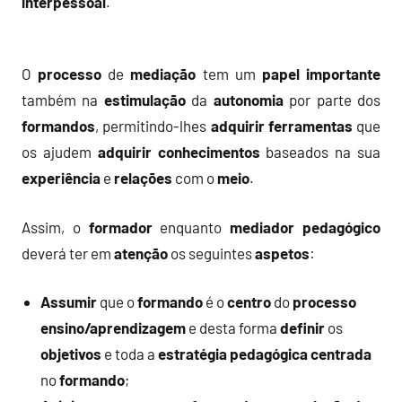
interpessoal
.
O
processo
de
mediação
tem um
papel
importante
também na
estimulação
da
autonomia
por parte dos
formandos
, permitindo-lhes
adquirir
ferramentas
que
os ajudem
adquirir
conhecimentos
baseados na sua
experiência
e
relações
com o
meio
.
Assim, o
formador
enquanto
mediador pedagógico
deverá ter em
atenção
os seguintes
aspetos
:
Assumir
que o
formando
é o
centro
do
processo
ensino/aprendizagem
e desta forma
definir
os
objetivos
e toda a
estratégia
pedagógica
centrada
no
formando
;