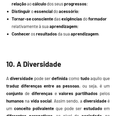
relação
ao
cálculo
dos seus
progressos
;
Distinguir
o
essencial
do
acessório
;
Tornar-se consciente
das
exigências
do
formador
relativamente à sua
aprendizagem
;
Conhecer
os
resultados
da sua
aprendizagem
.
10. A Diversidade
A
diversidade
pode ser
definida
como
tudo
aquilo que
traduz
diferenças
entre as pessoas
, ou seja, é um
conjunto
de
diferenças
e
valores
partilhados
pelos
humanos
na
vida
social
. Assim sendo, a
diversidade
é
um
conceito
polivalente
que pode ser
estudado
em
diferentes
perspetivas
, ao nível da
sociedade
, no